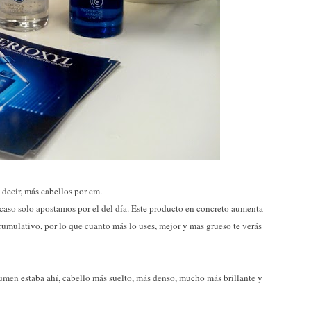
decir, más cabellos por cm.
i caso solo apostamos por el del día. Este producto en concreto aumenta
 acumulativo, por lo que cuanto más lo uses, mejor y mas grueso te verás
umen estaba ahí, cabello más suelto, más denso, mucho más brillante y