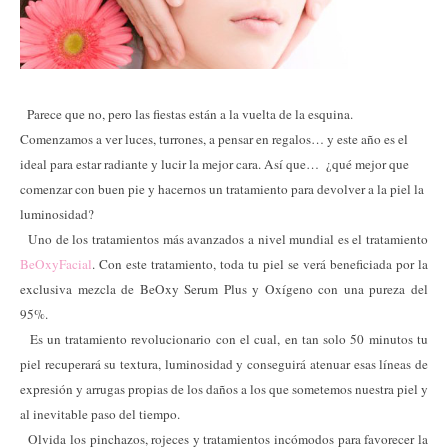
Parece que no, pero las fiestas están a la vuelta de la esquina.
Comenzamos a ver luces, turrones, a pensar en regalos… y este año es el
ideal para estar radiante y lucir la mejor cara. Así que…
¿qué mejor que
comenzar con buen pie y hacernos un tratamiento para devolver a la piel la
luminosidad?
Uno de los tratamientos más avanzados a nivel mundial es el tratamiento
BeOxyFacial
. Con este tratamiento, toda tu piel se verá beneficiada por la
exclusiva mezcla de BeOxy Serum Plus y Oxígeno con una pureza del
95%.
Es un tratamiento revolucionario con el cual, en tan solo 50 minutos tu
piel recuperará su textura, luminosidad y conseguirá atenuar esas líneas de
expresión y arrugas propias de los daños a los que sometemos nuestra piel y
al inevitable paso del tiempo.
Olvida los pinchazos, rojeces y tratamientos incómodos para favorecer la