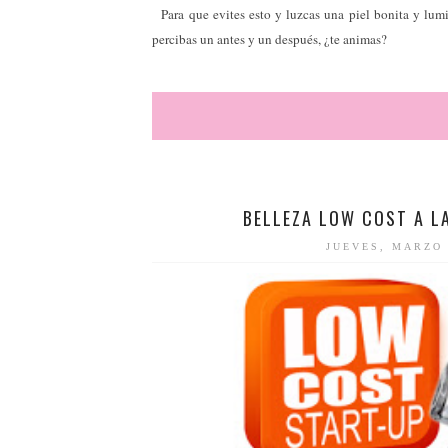
Para que evites esto y luzcas una piel bonita y lumi
percibas un antes y un después, ¿te animas?
BELLEZA LOW COST A LA
JUEVES, MARZO 