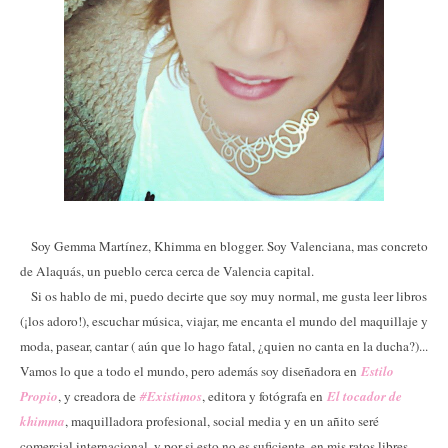
Soy Gemma Martínez, Khimma en blogger. Soy Valenciana, mas concreto
de Alaquás, un pueblo cerca cerca de Valencia capital.
Si os hablo de mi, puedo decirte que soy muy normal, me gusta leer libros
(¡los adoro!), escuchar música, viajar, me encanta el mundo del maquillaje y
moda, pasear, cantar ( aún que lo hago fatal, ¿quien no canta en la ducha?)...
Vamos lo que a todo el mundo, pero además soy diseñadora en
Estilo
Propio
, y creadora de
#Existimos
, editora y fotógrafa en
El tocador de
khimma
, maquilladora profesional, social media y en un añito seré
comercial internacional, y por si esto no es suficiente, en mis ratos libres