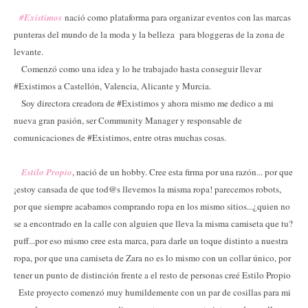
#Existimos
nació como plataforma para organizar eventos con las marcas
punteras del mundo de la moda y la belleza para bloggeras de la zona de
levante.
Comenzó como una idea y lo he trabajado hasta conseguir llevar
#Existimos a Castellón, Valencia, Alicante y Murcia.
Soy directora creadora de #Existimos y ahora mismo me dedico a mi
nueva gran pasión, ser Community Manager y responsable de
comunicaciones de #Existimos, entre otras muchas cosas.
Estilo Propio
, nació de un hobby. Cree esta firma por una razón... por que
¡estoy cansada de que tod@s llevemos la misma ropa! parecemos robots,
por que siempre acabamos comprando ropa en los mismo sitios...¿quien no
se a encontrado en la calle con alguien que lleva la misma camiseta que tu?
puff...por eso mismo cree esta marca, para darle un toque distinto a nuestra
ropa, por que una camiseta de Zara no es lo mismo con un collar único, por
tener un punto de distinción frente a el resto de personas creé Estilo Propio
Este proyecto comenzó muy humildemente con un par de cosillas para mi