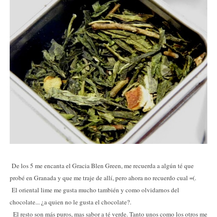
De los 5 me encanta el Gracia Blen Green, me recuerda a algún té que
probé en Granada y que me traje de allí, pero ahora no recuerdo cual =(.
El oriental lime me gusta mucho también y como olvidarnos del
chocolate... ¿a quien no le gusta el chocolate?.
El resto son más puros, mas sabor a té verde. Tanto unos como los otros me