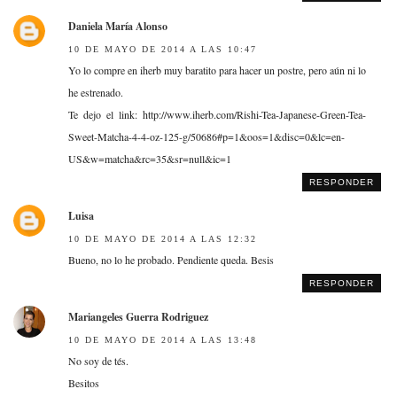
Daniela María Alonso
10 DE MAYO DE 2014 A LAS 10:47
Yo lo compre en iherb muy baratito para hacer un postre, pero aún ni lo
he estrenado.
Te dejo el link: http://www.iherb.com/Rishi-Tea-Japanese-Green-Tea-
Sweet-Matcha-4-4-oz-125-g/50686#p=1&oos=1&disc=0&lc=en-
US&w=matcha&rc=35&sr=null&ic=1
RESPONDER
Luisa
10 DE MAYO DE 2014 A LAS 12:32
Bueno, no lo he probado. Pendiente queda. Besis
RESPONDER
Mariangeles Guerra Rodriguez
10 DE MAYO DE 2014 A LAS 13:48
No soy de tés.
Besitos