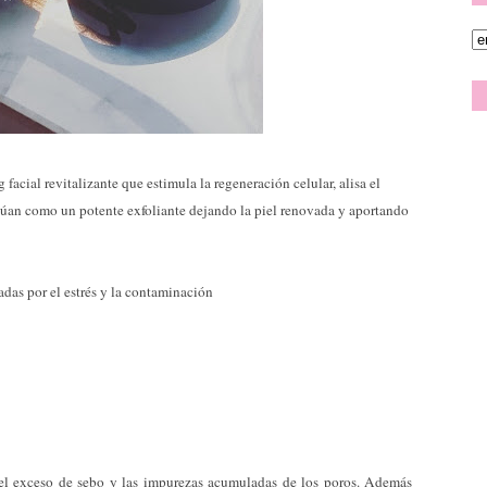
facial revitalizante que estimula la regeneración celular, alisa el
actúan como un potente exfoliante dejando la piel renovada y aportando
tadas por el estrés y la contaminación
 el exceso de sebo y las impurezas acumuladas de los poros. Además